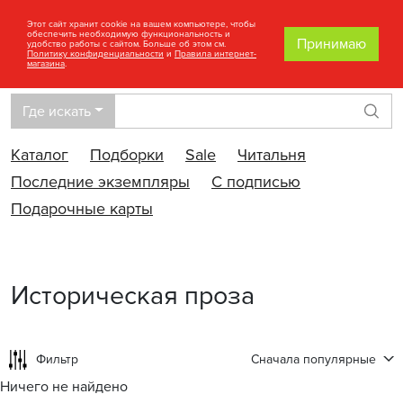
Этот сайт хранит cookie на вашем компьютере, чтобы
обеспечить необходимую функциональность и
Принимаю
удобство работы с сайтом. Больше об этом см.
Политику конфиденциальности
и
Правила интернет-
магазина
.
Где искать
Най
Каталог
Подборки
Sale
Читальня
Последние экземпляры
С подписью
Подарочные карты
Историческая проза
Фильтр
Сначала популярные
Ничего не найдено