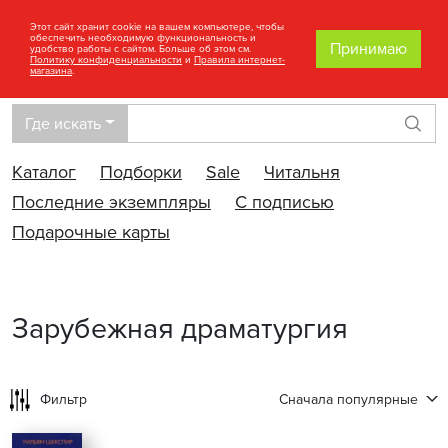
Этот сайт хранит cookie на вашем компьютере, чтобы
обеспечить необходимую функциональность и
Принимаю
удобство работы с сайтом. Больше об этом см.
Политику конфиденциальности
и
Правила интернет-
магазина
.
Где искать
Най
Каталог
Подборки
Sale
Читальня
Последние экземпляры
С подписью
Подарочные карты
Зарубежная драматургия
Фильтр
Сначала популярные