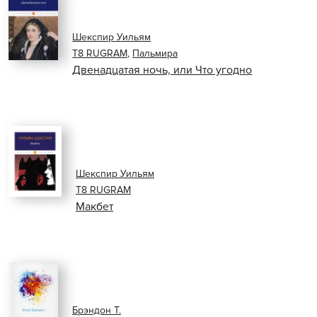
Шекспир Уильям
Т8 RUGRAM
,
Пальмира
Двенадцатая ночь, или Что угодно
Шекспир Уильям
Т8 RUGRAM
Макбет
Брэндон Т.