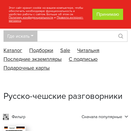
Этот сайт хранит cookie на вашем компьютере, чтобы
обеспечить необходимую функциональность и
Принимаю
удобство работы с сайтом. Больше об этом см.
Политику конфиденциальности
и
Правила интернет-
магазина
.
Где искать
Най
Каталог
Подборки
Sale
Читальня
Последние экземпляры
С подписью
Подарочные карты
Русско-чешские разговорники
Фильтр
Сначала популярные