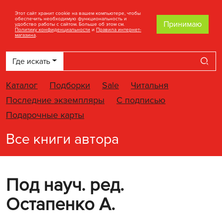
Этот сайт хранит cookie на вашем компьютере, чтобы
обеспечить необходимую функциональность и
Принимаю
удобство работы с сайтом. Больше об этом см.
Политику конфиденциальности
и
Правила интернет-
магазина
.
Где искать
Най
Каталог
Подборки
Sale
Читальня
Последние экземпляры
С подписью
Подарочные карты
Все книги автора
Под науч. ред.
Остапенко А.