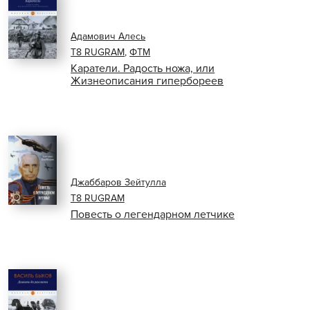
Адамович Алесь
Т8 RUGRAM
,
ФТМ
Каратели. Радость ножа, или
Жизнеописания гипербореев
Джаббаров Зейтулла
Т8 RUGRAM
Повесть о легендарном летчике