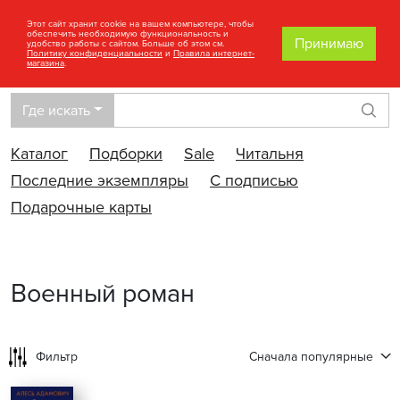
Этот сайт хранит cookie на вашем компьютере, чтобы
обеспечить необходимую функциональность и
Принимаю
удобство работы с сайтом. Больше об этом см.
Политику конфиденциальности
и
Правила интернет-
магазина
.
Где искать
Най
Каталог
Подборки
Sale
Читальня
Последние экземпляры
С подписью
Подарочные карты
Военный роман
Фильтр
Сначала популярные