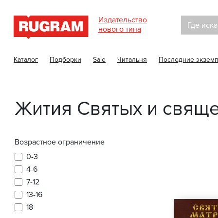
Издательство
Где иска
нового типа
Каталог
Подборки
Sale
Читальня
Последние экзем
Жития Святых и свящ
Возрастное ограничение
0-3
4-6
7-12
13-16
18