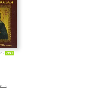
кой
-30%
рона