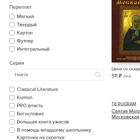
Переплет
Мягкий
Твердый
Картон
Футляр
Интегральный
Серия
Цена со скид
511 ₽
731 ₽
Classical Literature
Kumon
Т8 RUGRAM
PRO власть
Святая Мат
Богословие
Московская
Большая книга ужасов
В помощь младшему школьнику.
Карточки на скрепке