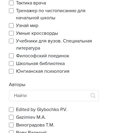
Тактика врача
Тренажер по чистописанию для
начальной школы
Узнай мир
Умные кроссворды
Учебники для вузов. Специальная
литература
Философский поединок
Школьная библиотека
Юнгианская психология
Авторы
Edited by Glybochko P.V.
Gazimiev M.A.
Виноградова Т.М.
Вовк Валерий