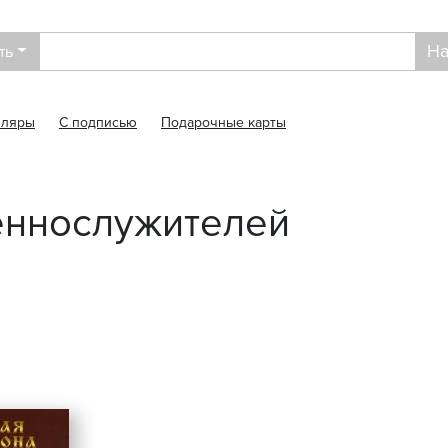
На
ть
пляры
С подписью
Подарочные карты
еннослужителей