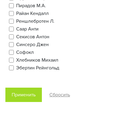
Пирадов М.А.
Райан Кендалл
Реншлебротен Л.
Саар Анти
Секисов Антон
Синсеро Джен
Софокл
Хлебников Михаил
Эбертин Рейнгольд