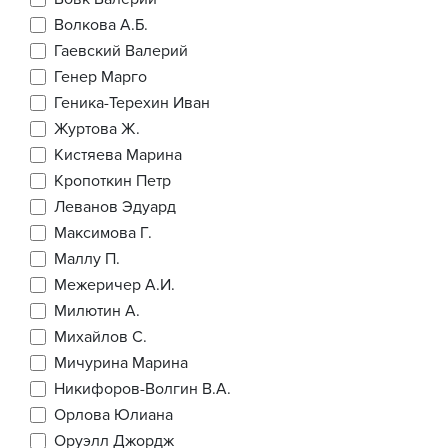
Волкова А.Б.
Гаевский Валерий
Генер Марго
Геника-Терехин Иван
Журтова Ж.
Кистяева Марина
Кропоткин Петр
Леванов Эдуард
Максимова Г.
Маллу П.
Межеричер А.И.
Милютин А.
Михайлов С.
Мичурина Марина
Никифоров-Волгин В.А.
Орлова Юлиана
Оруэлл Джордж