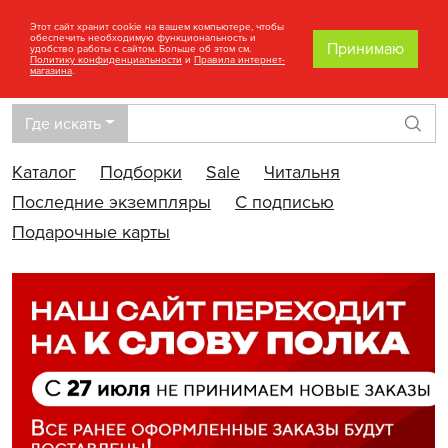
Этот сайт хранит cookie на вашем компьютере, чтобы
обеспечить необходимую функциональность и
Принимаю
удобство работы с сайтом. Больше об этом см.
Политику конфиденциальности
и
Правила интернет-
магазина
.
Где искать
Най
Каталог
Подборки
Sale
Читальня
Последние экземпляры
С подписью
Подарочные карты