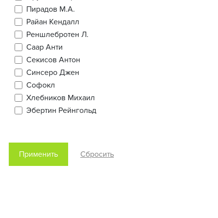
Пирадов М.А.
Райан Кендалл
Реншлебротен Л.
Саар Анти
Секисов Антон
Синсеро Джен
Софокл
Хлебников Михаил
Эбертин Рейнгольд