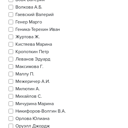
Волкова А.Б.
Гаевский Валерий
Генер Марго
Геника-Терехин Иван
Журтова Ж.
Кистяева Марина
Кропоткин Петр
Леванов Эдуард
Максимова Г.
Маллу П.
Межеричер А.И.
Милютин А.
Михайлов С.
Мичурина Марина
Никифоров-Волгин В.А.
Орлова Юлиана
Оруэлл Джордж