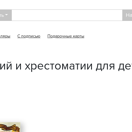
На
ть
пляры
С подписью
Подарочные карты
й и хрестоматии для де