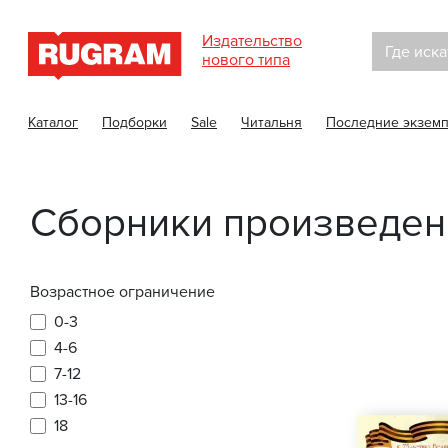
Издательство
Где иска
нового типа
Каталог
Подборки
Sale
Читальня
Последние экзем
Сборники произведени
Возрастное ограничение
0-3
4-6
7-12
13-16
18