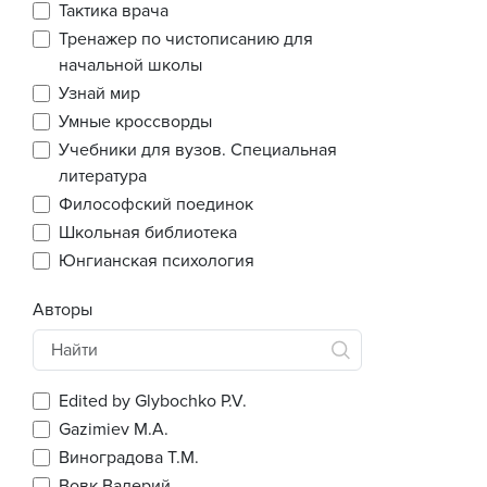
Тактика врача
Тренажер по чистописанию для
начальной школы
Узнай мир
Умные кроссворды
Учебники для вузов. Специальная
литература
Философский поединок
Школьная библиотека
Юнгианская психология
Авторы
Edited by Glybochko P.V.
Gazimiev M.A.
Виноградова Т.М.
Вовк Валерий