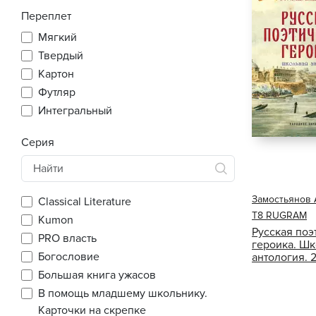
Переплет
Мягкий
Твердый
Картон
Футляр
Интегральный
Серия
Замостьянов 
Classical Literature
Т8 RUGRAM
Kumon
Русская поэ
PRO власть
героика. Ш
Богословие
антология. 2
Большая книга ужасов
В помощь младшему школьнику.
Карточки на скрепке