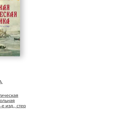
А.
тическая
кольная
-е изд., стер