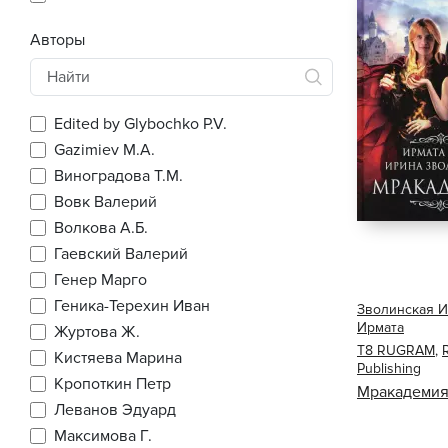
Авторы
Edited by Glybochko P.V.
Gazimiev M.A.
Виноградова Т.М.
Вовк Валерий
Волкова А.Б.
Гаевский Валерий
Генер Марго
Геника-Терехин Иван
Зволинская 
Ирмата
Журтова Ж.
Т8 RUGRAM
,
Кистяева Марина
Publishing
Кропоткин Петр
Мракадеми
Леванов Эдуард
Максимова Г.