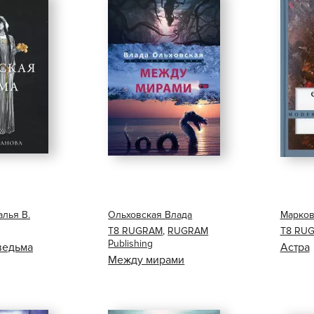
алья В.
Ольховская Влада
Марков
Т8 RUGRAM
,
RUGRAM
Т8 RU
Publishing
ведьма
Астра
Между мирами