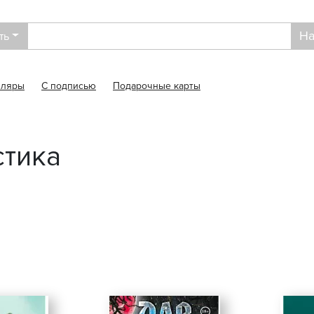
На
ть
пляры
С подписью
Подарочные карты
стика