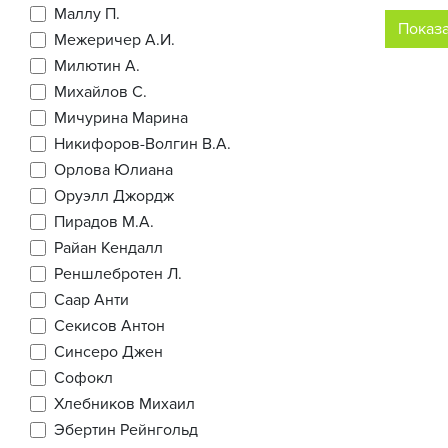
Маллу П.
Показ
Межеричер А.И.
Милютин А.
Михайлов С.
Мичурина Марина
Никифоров-Волгин В.А.
Орлова Юлиана
Оруэлл Джордж
Пирадов М.А.
Райан Кендалл
Реншлебротен Л.
Саар Анти
Секисов Антон
Синсеро Джен
Софокл
Хлебников Михаил
Эбертин Рейнгольд