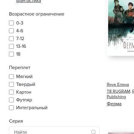
фантастика
Возрастное ограничение
0-3
4-6
7-12
13-16
18
Переплет
Мягкий
Твердый
Янук Елена
Т8 RUGRAM
,
Картон
Publishing
Футляр
Ферма
Интегральный
Серия