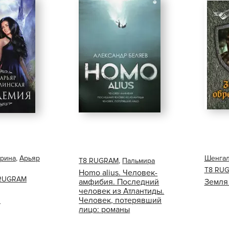
Ирина
,
Арьяр
Шенгал
Т8 RUGRAM
,
Пальмира
Т8 RU
Homo alius. Человек-
RUGRAM
амфибия. Последний
Земля
человек из Атлантиды.
я
Человек, потерявший
лицо: романы