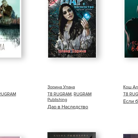
Зорина Улана
Кош Ал
RUGRAM
Т8 RUGRAM
,
RUGRAM
Т8 RU
Publishing
Если 
Дар в Наследство