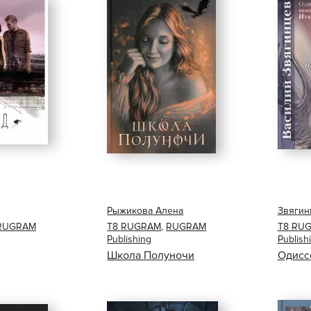
Рыжикова Алена
Звягин
RUGRAM
Т8 RUGRAM
,
RUGRAM
Т8 RU
Publishing
Publish
Школа Полуночи
Одисс