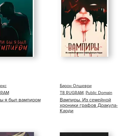
екс
Барон Олшеври
GRAM
Т8 RUGRAM
,
Public Domain
бы я был вампиром
Вампиры. Из семейной
хроники графов Дракула-
Карди