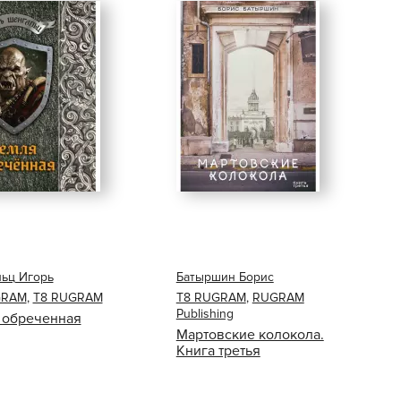
ьц Игорь
Батыршин Борис
GRAM
,
Т8 RUGRAM
Т8 RUGRAM
,
RUGRAM
Publishing
 обреченная
Мартовские колокола.
Книга третья