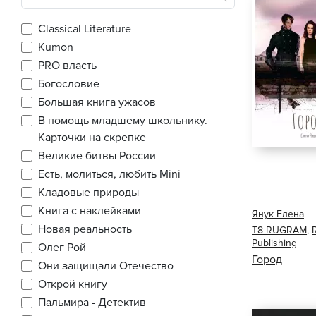
Classical Literature
Kumon
PRO власть
Богословие
Большая книга ужасов
В помощь младшему школьнику.
Карточки на скрепке
Великие битвы России
Есть, молиться, любить Mini
Кладовые природы
Книга с наклейками
Янук Елена
Новая реальность
Т8 RUGRAM
,
Publishing
Олег Рой
Город
Они защищали Отечество
Открой книгу
Пальмира - Детектив