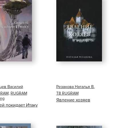
цев Василий
Резанова Наталья В.
GRAM
,
RUGRAM
Т8 RUGRAM
ing
Явление хозяев
ей покидает Итаку