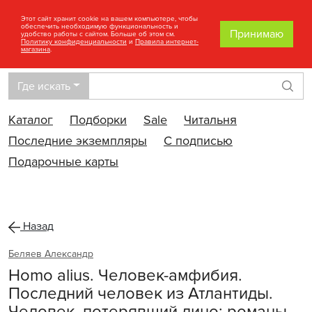
Этот сайт хранит cookie на вашем компьютере, чтобы
обеспечить необходимую функциональность и
Принимаю
удобство работы с сайтом. Больше об этом см.
Политику конфиденциальности
и
Правила интернет-
магазина
.
Где искать
Най
Каталог
Подборки
Sale
Читальня
Последние экземпляры
С подписью
Подарочные карты
Назад
Беляев Александр
Homo alius. Человек-амфибия.
Последний человек из Атлантиды.
Человек, потерявший лицо: романы