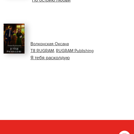
По острию любви
Волконская Оксана
Т8 RUGRAM
,
RUGRAM Publishing
Я тебя расколдую