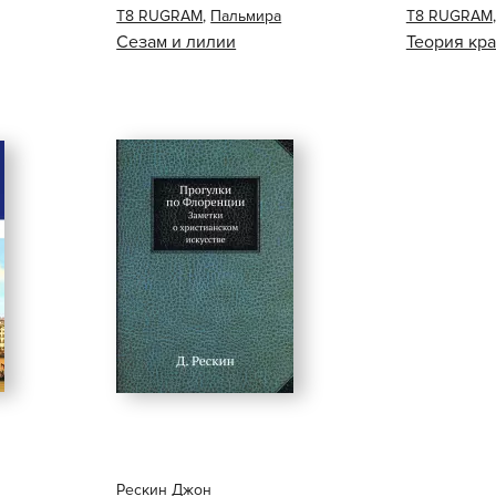
Т8 RUGRAM
,
Пальмира
Т8 RUGRAM
Сезам и лилии
Теория кр
Рескин Джон