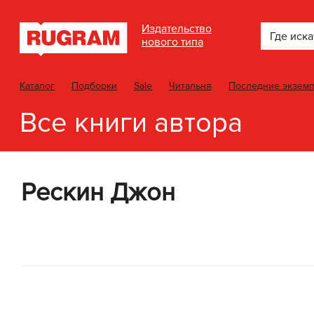
Издательство
Где иска
нового типа
Каталог
Подборки
Sale
Читальня
Последние экзем
Все книги автора
Рескин Джон