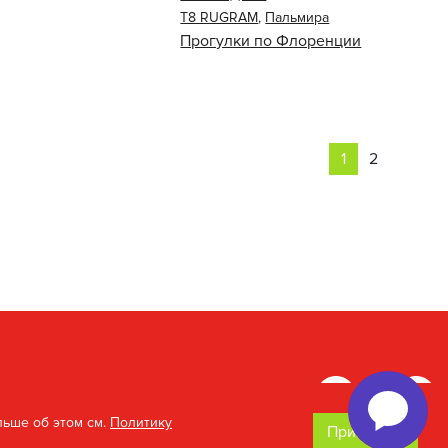
Т8 RUGRAM
,
Пальмира
Прогулки по Флоренции
1
2
льше об этом см.
Политику
Принимаю