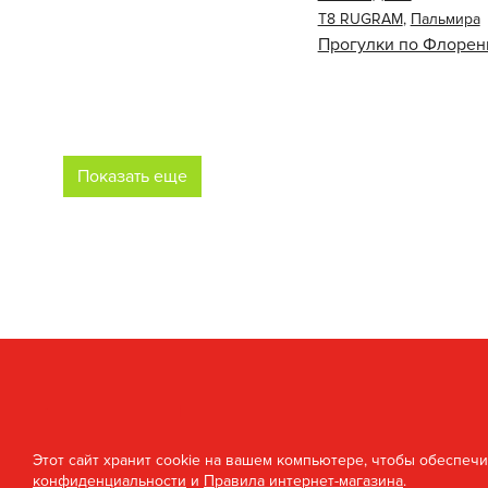
Т8 RUGRAM
,
Пальмира
Прогулки по Флорен
Показать еще
Этот сайт хранит cookie на вашем компьютере, чтобы обеспеч
конфиденциальности
и
Правила интернет-магазина
.