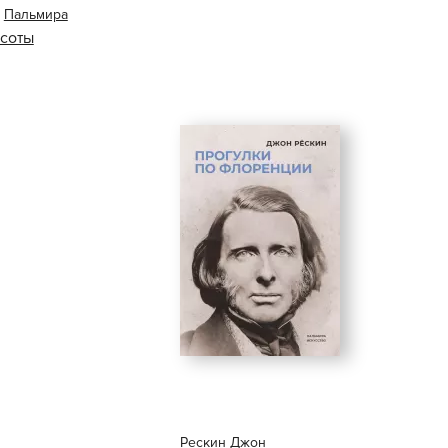
,
Пальмира
асоты
Рескин Джон