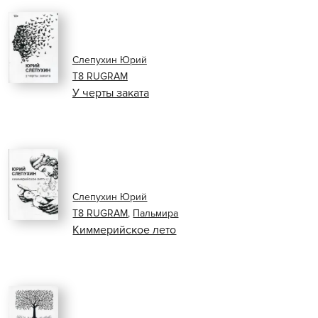
Слепухин Юрий
Т8 RUGRAM
У черты заката
Слепухин Юрий
Т8 RUGRAM
,
Пальмира
Киммерийское лето