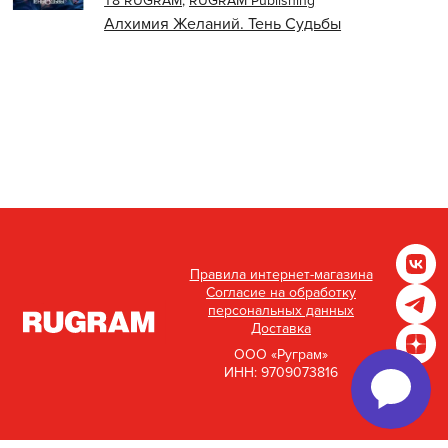
Т8 RUGRAM
,
RUGRAM Publishing
Алхимия Желаний. Тень Судьбы
Правила интернет-магазина
Согласие на обработку
персональных данных
Доставка
ООО «Руграм»
ИНН: 9709073816