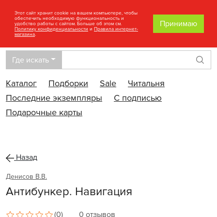
Этот сайт хранит cookie на вашем компьютере, чтобы
обеспечить необходимую функциональность и
Принимаю
удобство работы с сайтом. Больше об этом см.
Политику конфиденциальности
и
Правила интернет-
магазина
.
Где искать
Най
Каталог
Подборки
Sale
Читальня
Последние экземпляры
С подписью
Подарочные карты
Назад
Денисов В.В.
Антибункер. Навигация
(0)
0 отзывов