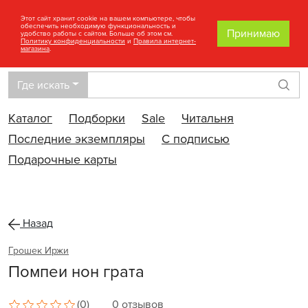
Этот сайт хранит cookie на вашем компьютере, чтобы
обеспечить необходимую функциональность и
Принимаю
удобство работы с сайтом. Больше об этом см.
Политику конфиденциальности
и
Правила интернет-
магазина
.
Где искать
Най
Каталог
Подборки
Sale
Читальня
Последние экземпляры
С подписью
Подарочные карты
Назад
Грошек Иржи
Помпеи нон грата
(0)
0 отзывов