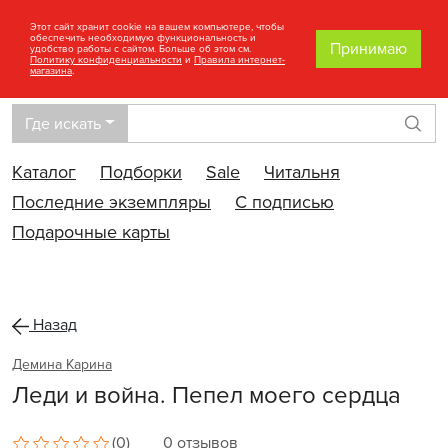
Этот сайт хранит cookie на вашем компьютере, чтобы
обеспечить необходимую функциональность и
Принимаю
удобство работы с сайтом. Больше об этом см.
Политику конфиденциальности
и
Правила интернет-
магазина
.
Где искать
Най
Каталог
Подборки
Sale
Читальня
Последние экземпляры
С подписью
Подарочные карты
Назад
Демина Карина
Леди и война. Пепел моего сердца
(0)
0 отзывов