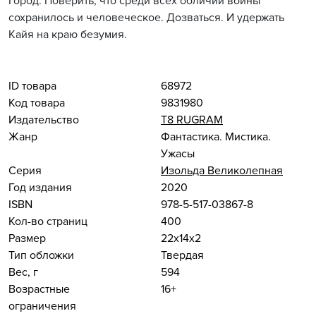
Город. Поверить, что среди всех обличий войны
сохранилось и человеческое. Дозваться. И удержать
Кайя на краю безумия.
ID товара
68972
Код товара
9831980
Издательство
Т8 RUGRAM
Жанр
Фантастика. Мистика.
Ужасы
Серия
Изольда Великолепная
Год издания
2020
ISBN
978-5-517-03867-8
Кол-во страниц
400
Размер
22x14x2
Тип обложки
Твердая
Вес, г
594
Возрастные
16+
ограничения