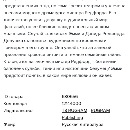
представлениях отца, но сама грезит театром и увлечена
пьесами модного драматурга мистера Редфорда. Его
творчество уносит девушку в удивительный мир
фантазий, но ее близкие находят пьесы слишком
мрачными. Случай сталкивает Эмми и Дэвида Редфорда.
Девушка становится художником по костюмам и
гримером в его труппе. Она узнаёт, что за завесой
признания кроются интриги и темные семейные тайны.
Кто он, этот загадочный мистер Редфорд – богемный
баловень судьбы, гений или настоящий безумец? Эмми
предстоит понять, в каком мире иллюзий он живет.
ID товара
630656
Код товара
12144000
Издательство
Т8 RUGRAM
,
RUGRAM
Publishing
Жанр
Русская литература