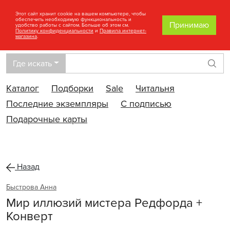
Этот сайт хранит cookie на вашем компьютере, чтобы
обеспечить необходимую функциональность и
Принимаю
удобство работы с сайтом. Больше об этом см.
Политику конфиденциальности
и
Правила интернет-
магазина
.
Где искать
Най
Каталог
Подборки
Sale
Читальня
Последние экземпляры
С подписью
Подарочные карты
Назад
Быстрова Анна
Мир иллюзий мистера Редфорда +
Конверт