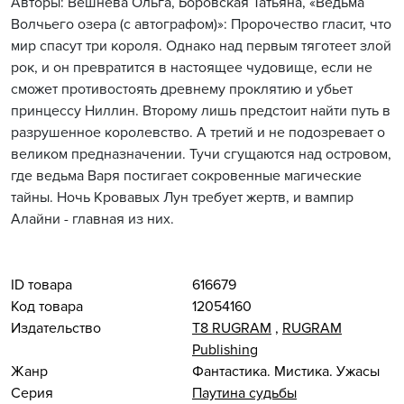
Авторы: Вешнева Ольга, Боровская Татьяна, «Ведьма
Волчьего озера (с автографом)»: Пророчество гласит, что
мир спасут три короля. Однако над первым тяготеет злой
рок, и он превратится в настоящее чудовище, если не
сможет противостоять древнему проклятию и убьет
принцессу Ниллин. Второму лишь предстоит найти путь в
разрушенное королевство. А третий и не подозревает о
великом предназначении. Тучи сгущаются над островом,
где ведьма Варя постигает сокровенные магические
тайны. Ночь Кровавых Лун требует жертв, и вампир
Алайни - главная из них.
ID товара
616679
Код товара
12054160
Издательство
Т8 RUGRAM
,
RUGRAM
Publishing
Жанр
Фантастика. Мистика. Ужасы
Серия
Паутина судьбы