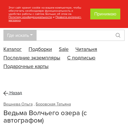
Этот сайт хранит cookie на вашем компьютере, чтобы
обеспечить необходимую функциональность и
Принимаю
удобство работы с сайтом. Больше об этом см.
Политику конфиденциальности
и
Правила интернет-
магазина
.
Где искать
Най
Каталог
Подборки
Sale
Читальня
Последние экземпляры
С подписью
Подарочные карты
Назад
Вешнева Ольга
,
Боровская Татьяна
Ведьма Волчьего озера (с
автографом)