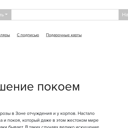
На
ть
пляры
С подписью
Подарочные карты
ушение покоем
розы в Зоне отчуждения и у корпов. Настало
а и покоя, который даже в этом жестоком мире
таки бывает. В таких случаях велико искушение