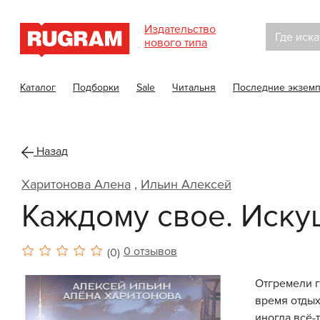
Издательство
Где иска
нового типа
Каталог
Подборки
Sale
Читальня
Последние экзем
Назад
Харитонова Алена
,
Ильин Алексей
Каждому свое. Иск
0 отзывов
(0)
Отгремели г
время отдых
иногда всё-