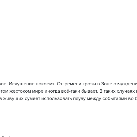
вое. Искушение покоем»: Отгремели грозы в Зоне отчуждени
этом жестоком мире иногда всё-таки бывает. В таких случаях
из живущих сумеет использовать паузу между событиями во бл