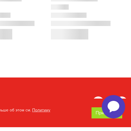
льше об этом см.
Политику
Принимаю