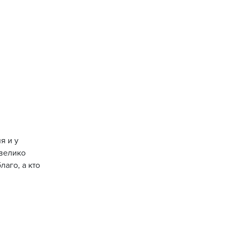
я и у
 велико
аго, а кто