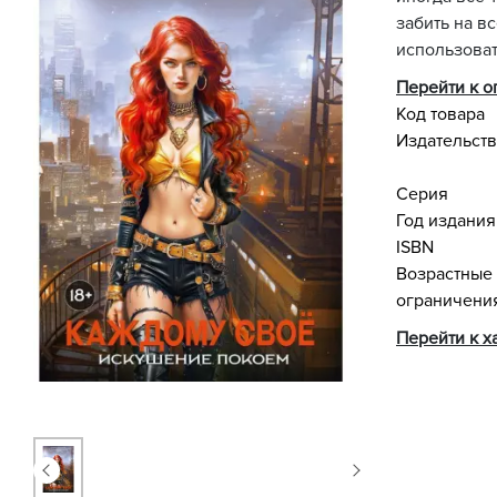
забить на в
использовать
Перейти к 
Код товара
Издательст
Серия
Год издания
ISBN
Возрастные
ограничени
Перейти к х