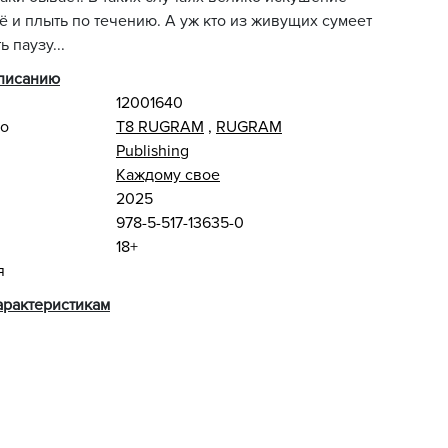
сё и плыть по течению. А уж кто из живущих сумеет
 паузу...
описанию
12001640
во
Т8 RUGRAM
,
RUGRAM
Publishing
Каждому свое
2025
978-5-517-13635-0
18+
я
арактеристикам