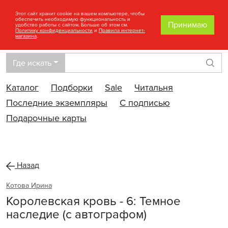
Этот сайт хранит cookie на вашем компьютере, чтобы
обеспечить необходимую функциональность и
Принимаю
удобство работы с сайтом. Больше об этом см.
Политику конфиденциальности
и
Правила интернет-
магазина
.
Где искать
Най
Каталог
Подборки
Sale
Читальня
Последние экземпляры
С подписью
Подарочные карты
Назад
Котова Ирина
Королевская кровь - 6: Темное
наследие (с автографом)