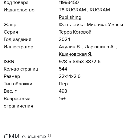
Код товара
11993450
Издательство
Т8 RUGRAM
,
RUGRAM
Publishing
Жанр
Фантастика. Мистика. Ужасы
Серия
Терра Котовой
Год издания
2024
Иллюстратор
Акулич В.
,
Ларюшина А.
,
Кшановская Я.
ISBN
978-5-8853-8872-6
Кол-во страниц
544
Размер
22x14x2.6
Тип обложки
Пер
Вес, г
493
Возрастные
16+
ограничения
0
СМИ о книге