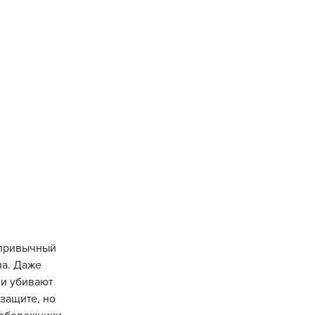
л привычный
на. Даже
 и убивают
защите, но