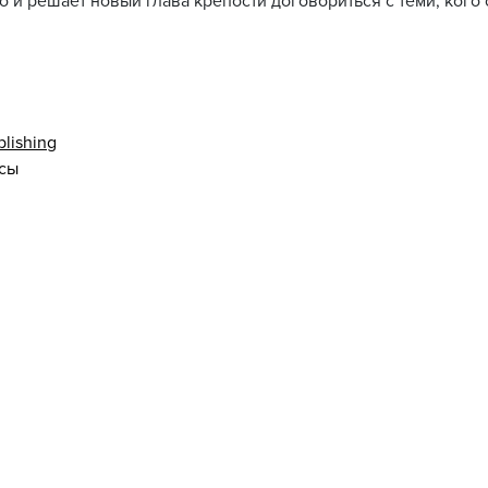
о и решает новый глава крепости договориться с теми, ког
lishing
асы