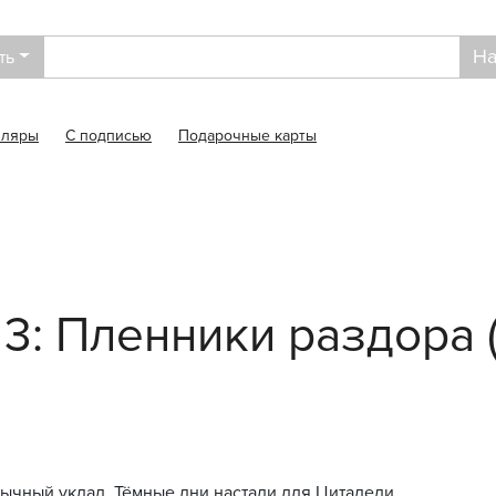
На
ть
пляры
С подписью
Подарочные карты
 3: Пленники раздора 
ычный уклад. Тёмные дни настали для Цитадели.