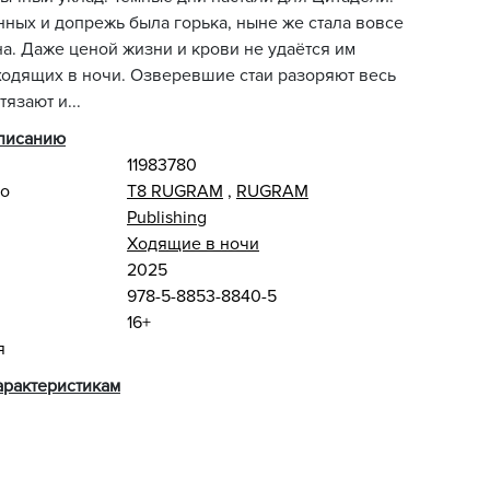
ных и допрежь была горька, ныне же стала вовсе
а. Даже ценой жизни и крови не удаётся им
ходящих в ночи. Озверевшие стаи разоряют весь
тязают и...
описанию
11983780
во
Т8 RUGRAM
,
RUGRAM
Publishing
Ходящие в ночи
2025
978-5-8853-8840-5
16+
я
арактеристикам