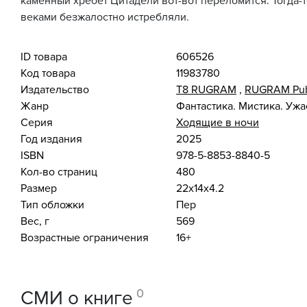
каменный хребет Цитадели вот-вот переломится. Тогда-т
веками безжалостно истребляли.
ID товара
606526
Код товара
11983780
Издательство
Т8 RUGRAM
,
RUGRAM Pub
Жанр
Фантастика. Мистика. Уж
Серия
Ходящие в ночи
Год издания
2025
ISBN
978-5-8853-8840-5
Кол-во страниц
480
Размер
22x14x4.2
Тип обложки
Пер
Вес, г
569
Возрастные ограничения
16+
0
СМИ о книге