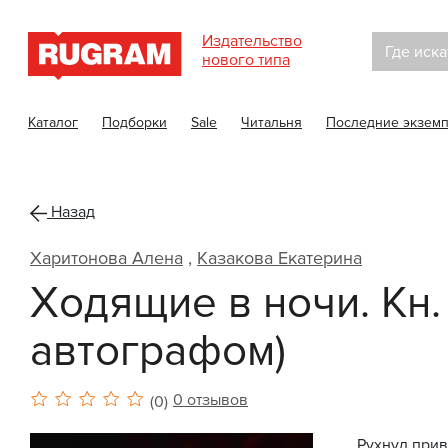
Издательство
Где иска
нового типа
Каталог
Подборки
Sale
Читальня
Последние экзем
Назад
Харитонова Алена
,
Казакова Екатерина
Ходящие в ночи. Кн.
автографом)
0 отзывов
(0)
Рухнул прив