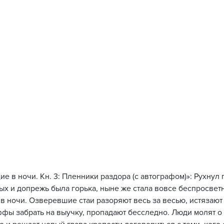
е в ночи. Кн. 3: Пленники раздора (с автографом)»: Рухну
ых и допрежь была горька, ныне же стала вовсе беспросвет
 в ночи. Озверевшие стаи разоряют весь за весью, истязают
фы забрать на выучку, пропадают бесследно. Люди молят о 