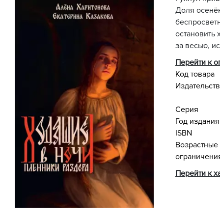
Доля осенён
беспросветн
остановить 
за весью, ис
Перейти к 
Код товара
Издательст
Серия
Год издания
ISBN
Возрастные
ограничени
Перейти к х