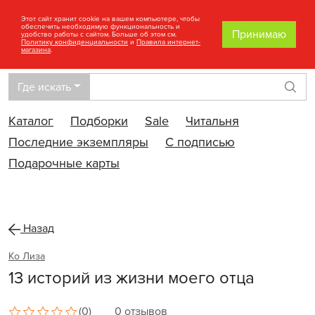
Этот сайт хранит cookie на вашем компьютере, чтобы
обеспечить необходимую функциональность и
Принимаю
удобство работы с сайтом. Больше об этом см.
Политику конфиденциальности
и
Правила интернет-
магазина
.
Где искать
Най
Каталог
Подборки
Sale
Читальня
Последние экземпляры
С подписью
Подарочные карты
Назад
Ко Лиза
13 историй из жизни моего отца
(0)
0 отзывов