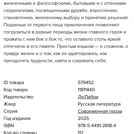
жизненными и философскими, бытовыми и с оттенками
сюрреализма, посвященными дружбе, взрослению,
становлению, жизненному выбору и принятию решений.
Поданные от первого лица приключения позволяют
погрузиться в разные периоды жизни главного героя и
прожить с ним бок о бок то, что оставило столь яркий
отпечаток в его памяти. Простым языком — о сложном, о
правде жизни и о том, как ее адаптировать, как
преодолеть трудности, найти и сохранить себя.
ID товара
579452
Код товара
11811440
Издательство
Де'Либри
Жанр
Русская литература
Серия
Современная проза
Год издания
2025
ISBN
978-5-4491-2618-4
Кол-во страниц
112