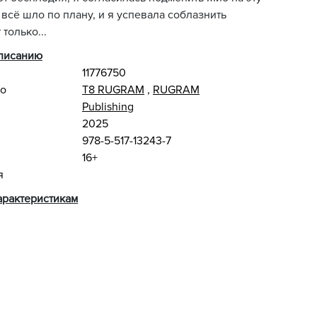
 всё шло по плану, и я успевала соблазнить
 только...
описанию
11776750
во
Т8 RUGRAM
,
RUGRAM
Publishing
2025
978-5-517-13243-7
16+
я
арактеристикам