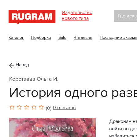
Издательство
Где иска
нового типа
Каталог
Подборки
Sale
Читальня
Последние экзем
Назад
Коротаева Ольга И.
История одного разв
0 отзывов
(0)
Драконам не
войти во дв
избавиться 