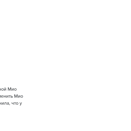
сной Мио
менить Мио
ила, что у