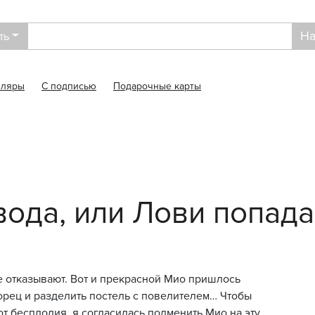
На
ть
пляры
С подписью
Подарочные карты
ода, или Лови попада
 отказывают. Вот и прекрасной Мио пришлось
орец и разделить постель с повелителем… Чтобы
от бесплодия, я согласилась подменить Мио на эту