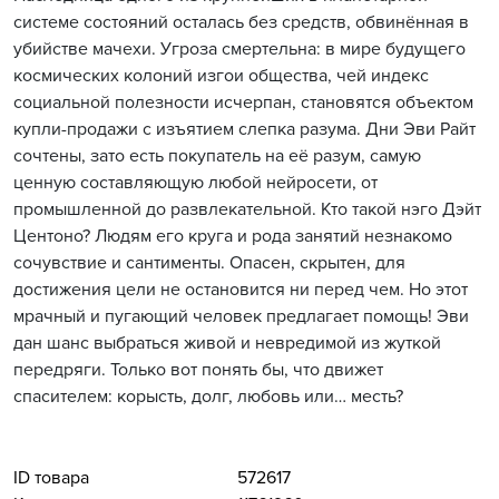
системе состояний осталась без средств, обвинённая в
убийстве мачехи. Угроза смертельна: в мире будущего
космических колоний изгои общества, чей индекс
социальной полезности исчерпан, становятся объектом
купли-продажи с изъятием слепка разума. Дни Эви Райт
сочтены, зато есть покупатель на её разум, самую
ценную составляющую любой нейросети, от
промышленной до развлекательной. Кто такой нэго Дэйт
Центоно? Людям его круга и рода занятий незнакомо
сочувствие и сантименты. Опасен, скрытен, для
достижения цели не остановится ни перед чем. Но этот
мрачный и пугающий человек предлагает помощь! Эви
дан шанс выбраться живой и невредимой из жуткой
передряги. Только вот понять бы, что движет
спасителем: корысть, долг, любовь или… месть?
ID товара
572617