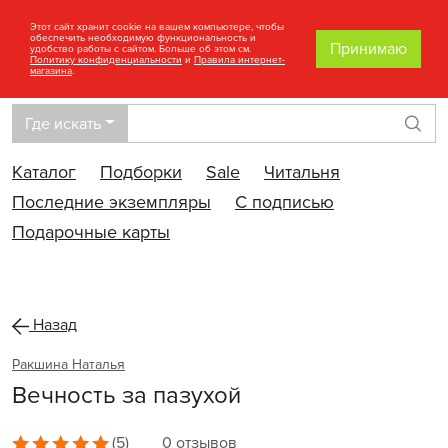
Этот сайт хранит cookie на вашем компьютере, чтобы
обеспечить необходимую функциональность и
Принимаю
удобство работы с сайтом. Больше об этом см.
Политику конфиденциальности
и
Правила интернет-
магазина
.
Где искать
Най
Каталог
Подборки
Sale
Читальня
Последние экземпляры
С подписью
Подарочные карты
Назад
Ракшина Наталья
Вечность за пазухой
(5)
0 отзывов