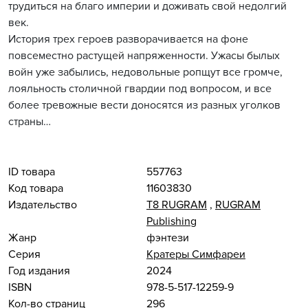
трудиться на благо империи и доживать свой недолгий
век.
История трех героев разворачивается на фоне
повсеместно растущей напряженности. Ужасы былых
войн уже забылись, недовольные ропщут все громче,
лояльность столичной гвардии под вопросом, и все
более тревожные вести доносятся из разных уголков
страны…
ID товара
557763
Код товара
11603830
Издательство
Т8 RUGRAM
,
RUGRAM
Publishing
Жанр
фэнтези
Серия
Кратеры Симфареи
Год издания
2024
ISBN
978-5-517-12259-9
Кол-во страниц
296