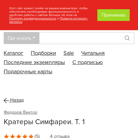
Этот сайт хранит cookie на вашем компьютере, чтобы
обеспечить необходимую функциональность и
Принимаю
удобство работы с сайтом. Больше об этом см.
Политику конфиденциальности
и
Правила интернет-
магазина
.
Где искать
Най
Каталог
Подборки
Sale
Читальня
Последние экземпляры
С подписью
Подарочные карты
Назад
Федоров Виктор
Кратеры Симфареи. Т. 1
(5)
4 отзыва