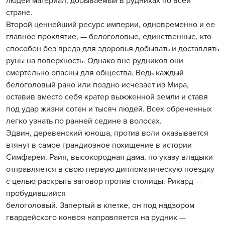
людей материал, добываемый в рудниках по всей
стране.
Второй ценнейший ресурс империи, одновременно и ее
главное проклятие, — белоголовые, единственные, кто
способен без вреда для здоровья добывать и доставлять
руны на поверхность. Однако вне рудников они
смертельно опасны для общества. Ведь каждый
белоголовый рано или поздно исчезает из Мира,
оставив вместо себя кратер выжженной земли и ставя
под удар жизни сотен и тысяч людей. Всех обреченных
легко узнать по ранней седине в волосах.
Эдвин, деревенский юноша, против воли оказывается
втянут в самое грандиозное похищение в истории
Симфареи. Райя, высокородная дама, по указу владыки
отправляется в свою первую дипломатическую поездку
с целью раскрыть заговор против столицы. Рикард —
пробудившийся
белоголовый. Запертый в клетке, он под надзором
гвардейского конвоя направляется на рудник —