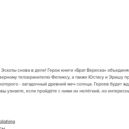
ья Эскоты снова в деле! Герои книги «Брат Вереска» объедин
ерному телохранителю Феликсу, а также Юстасу и Эришу п
которого - загадочный древний меч солнца. Героев будет жд
вы узнаете, если пройдёте с ними их нелёгкий, но интересны
lishing
асы