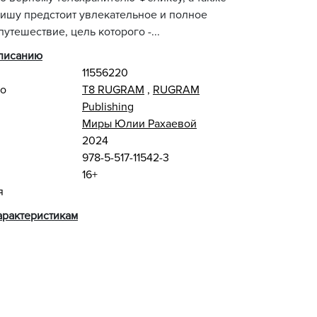
ишу предстоит увлекательное и полное
утешествие, цель которого -...
описанию
11556220
во
Т8 RUGRAM
,
RUGRAM
Publishing
Миры Юлии Рахаевой
2024
978-5-517-11542-3
16+
я
арактеристикам