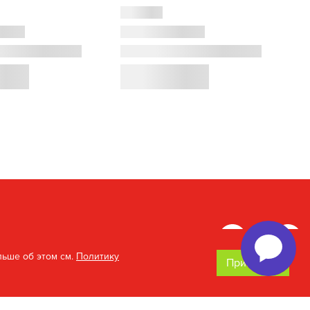
льше об этом см.
Политику
Принимаю