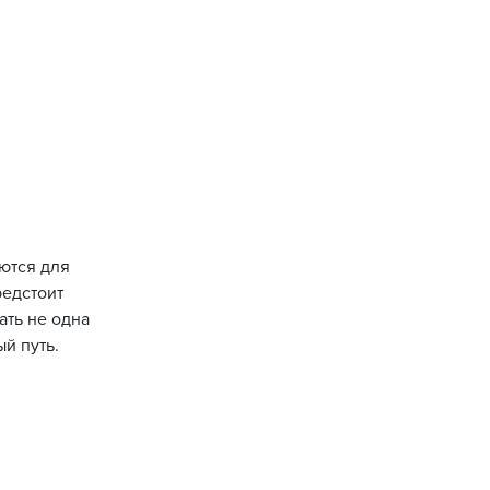
яются для
редстоит
ать не одна
й путь.