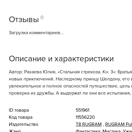
0
Отзывы
Загрузка комментариев...
Описание и характеристики
Автор: Рахаева Юлия, «Стальная стрекоза. Кн. 3»: Брат
новых приключений. Наследному принцу Шелдону, его в
увлекательное и полное опасностей путешествие, цель 
проверка их дружбы. А выдержат ли они все испытания, 
ID товара
551961
Код товара
11556220
Издательство
Т8 RUGRAM
,
RUGRAM Pub
Жанр
Фантастика. Мистика. Уж