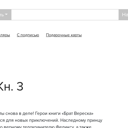
На
ть
пляры
С подписью
Подарочные карты
н. 3
ты снова в деле! Герои книги «Брат Вереска»
ся для новых приключений. Наследному принцу
о верному телохранителю Феликсу, а также