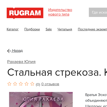
Издательство
Где иска
нового типа
Каталог
Подборки
Sale
Читальня
Последние экзем
Назад
Рахаева Юлия
Стальная стрекоза. К
0 отзывов
(0)
Братья Эско
объединяют
Шелдону, ег