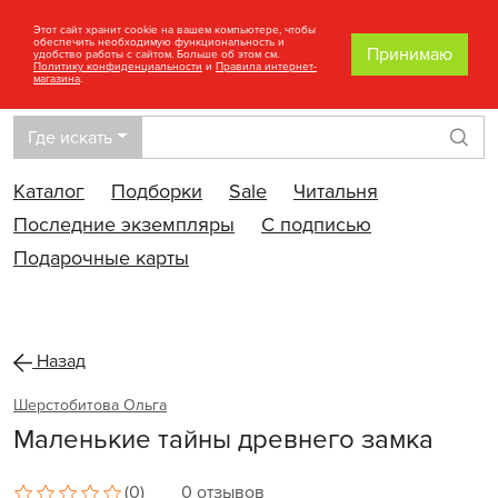
Этот сайт хранит cookie на вашем компьютере, чтобы
обеспечить необходимую функциональность и
Принимаю
удобство работы с сайтом. Больше об этом см.
Политику конфиденциальности
и
Правила интернет-
магазина
.
Где искать
Най
Каталог
Подборки
Sale
Читальня
Последние экземпляры
С подписью
Подарочные карты
Назад
Шерстобитова Ольга
Маленькие тайны древнего замка
(0)
0 отзывов