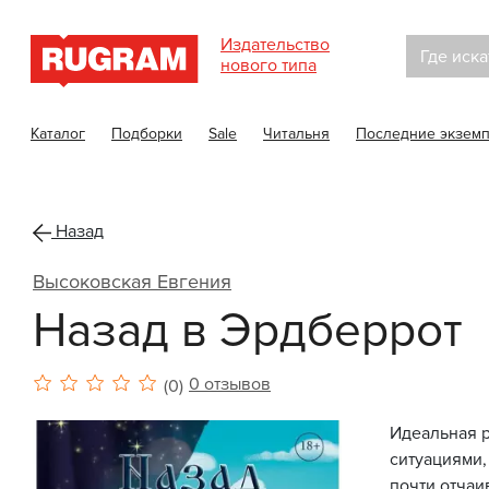
Издательство
Где иска
нового типа
Каталог
Подборки
Sale
Читальня
Последние экзем
Назад
Высоковская Евгения
Назад в Эрдберрот
0 отзывов
(0)
Идеальная р
ситуациями,
почти отчаи