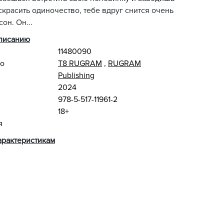
 скрасить одиночество, тебе вдруг снится очень
он. Он...
описанию
11480090
во
Т8 RUGRAM
,
RUGRAM
Publishing
2024
978-5-517-11961-2
18+
я
арактеристикам