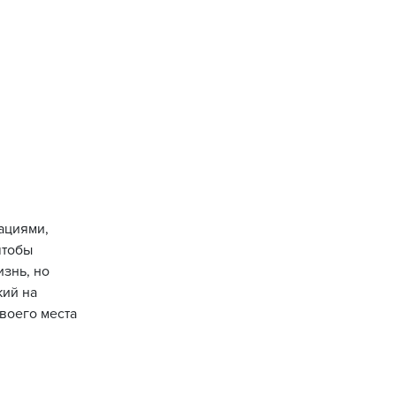
ациями,
чтобы
изнь, но
жий на
своего места