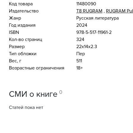
Код товара
11480090
Издательство
Т8 RUGRAM
,
RUGRAM Pub
Жанр
Русская литература
Год издания
2024
ISBN
978-5-517-11961-2
Кол-во страниц
324
Размер
22x14x2.3
Тип обложки
Пер
Вес, г
511
Возрастные ограничения
18+
0
СМИ о книге
Статей пока нет