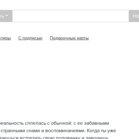
На
ть
пляры
С подписью
Подарочные карты
еальность сплелась с обычной: с ее забавными
 странными снами и воспоминаниями. Когда ты уже
ваешься встретить свою половинку и заводишь