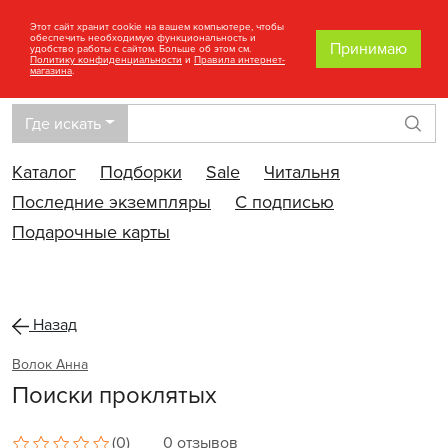
Этот сайт хранит cookie на вашем компьютере, чтобы
обеспечить необходимую функциональность и
Принимаю
удобство работы с сайтом. Больше об этом см.
Политику конфиденциальности
и
Правила интернет-
магазина
.
Где искать
Най
Каталог
Подборки
Sale
Читальня
Последние экземпляры
С подписью
Подарочные карты
Назад
Волок Анна
Поиски проклятых
(0)
0 отзывов