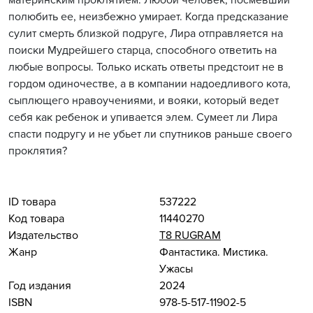
материнским проклятием. Любой человек, посмевший
полюбить ее, неизбежно умирает. Когда предсказание
сулит смерть близкой подруге, Лира отправляется на
поиски Мудрейшего старца, способного ответить на
любые вопросы. Только искать ответы предстоит не в
гордом одиночестве, а в компании надоедливого кота,
сыплющего нравоучениями, и вояки, который ведет
себя как ребенок и упивается элем. Сумеет ли Лира
спасти подругу и не убьет ли спутников раньше своего
проклятия?
ID товара
537222
Код товара
11440270
Издательство
Т8 RUGRAM
Жанр
Фантастика. Мистика.
Ужасы
Год издания
2024
ISBN
978-5-517-11902-5