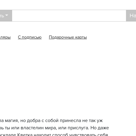
На
ть
пляры
С подписью
Подарочные карты
а магия, но добра с собой принесла не так уж
рь ты или властелин мира, или прислуга. Но даже
аскладе Кветка находит способ чувствовать себя