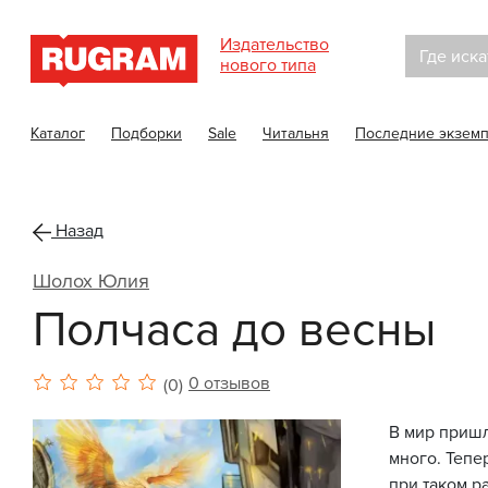
Издательство
Где иска
нового типа
Каталог
Подборки
Sale
Читальня
Последние экзем
Назад
Шолох Юлия
Полчаса до весны
0 отзывов
(0)
В мир пришл
много. Тепе
при таком р