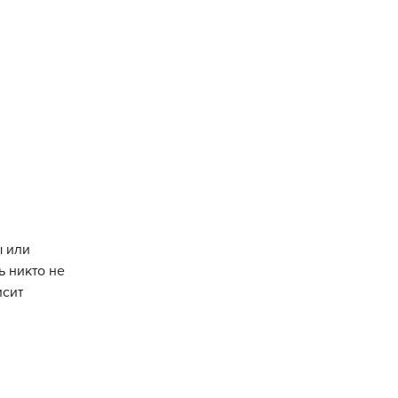
ы или
ь никто не
исит