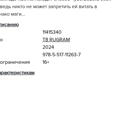
 ведь никто не может запретить ей витать в
ако маги...
описанию
11415340
во
Т8 RUGRAM
2024
978-5-517-11263-7
 ограничения
16+
арактеристикам