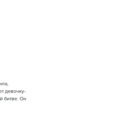
ила,
ет девочку-
й битве. Он