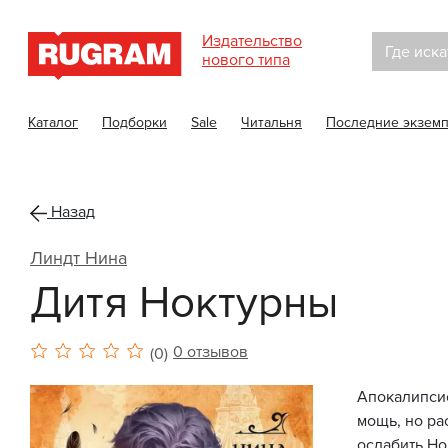
Издательство
Где иска
нового типа
Каталог
Подборки
Sale
Читальня
Последние экзем
Назад
Линдт Нина
Дитя Ноктурны
0 отзывов
(0)
Апокалипсис
мощь, но ра
ослабить Но