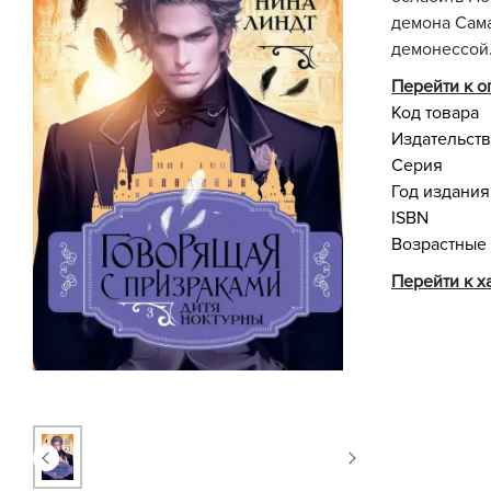
демона Сама
демонессой.
Перейти к 
Код товара
Издательст
Серия
Год издания
ISBN
Возрастные
Перейти к х