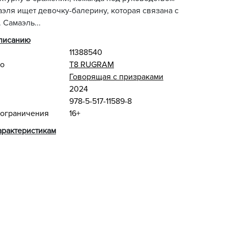
эля ищет девочку-балерину, которая связана с
 Самаэль...
описанию
11388540
во
Т8 RUGRAM
Говорящая с призраками
2024
978-5-517-11589-8
 ограничения
16+
арактеристикам