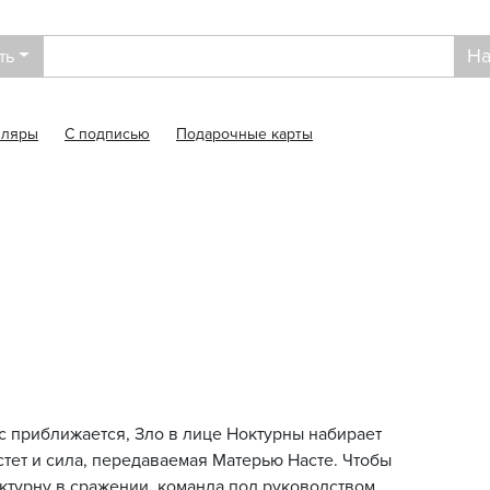
На
ть
пляры
С подписью
Подарочные карты
 приближается, Зло в лице Ноктурны набирает
стет и сила, передаваемая Матерью Насте. Чтобы
ктурну в сражении, команда под руководством