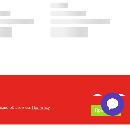
льше об этом см.
Политику
Принимаю