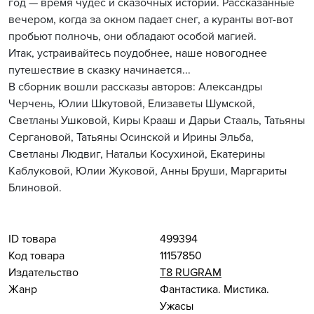
год — время чудес и сказочных историй. Рассказанные
вечером, когда за окном падает снег, а куранты вот-вот
пробьют полночь, они обладают особой магией.
Итак, устраивайтесь поудобнее, наше новогоднее
путешествие в сказку начинается...
В сборник вошли рассказы авторов: Александры
Черчень, Юлии Шкутовой, Елизаветы Шумской,
Светланы Ушковой, Киры Крааш и Дарьи Стааль, Татьяны
Сергановой, Татьяны Осинской и Ирины Эльба,
Светланы Людвиг, Натальи Косухиной, Екатерины
Каблуковой, Юлии Жуковой, Анны Бруши, Маргариты
Блиновой.
ID товара
499394
Код товара
11157850
Издательство
Т8 RUGRAM
Жанр
Фантастика. Мистика.
Ужасы