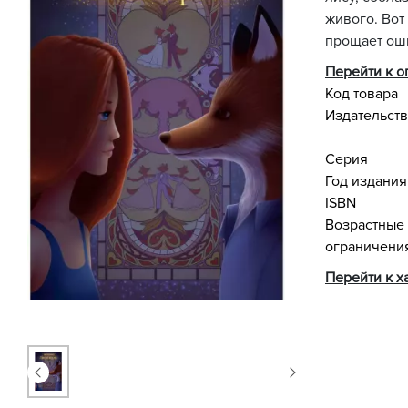
живого. Вот
прощает оши
Перейти к 
Код товара
Издательст
Серия
Год издания
ISBN
Возрастные
ограничени
Перейти к х