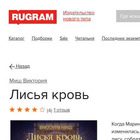
Издательство
Где иска
нового типа
Каталог
Подборки
Sale
Читальня
Последние экзем
Назад
Миш Виктория
Лисья кровь
1 отзыв
(4)
Когда Марин
изменилась.
лису, собла