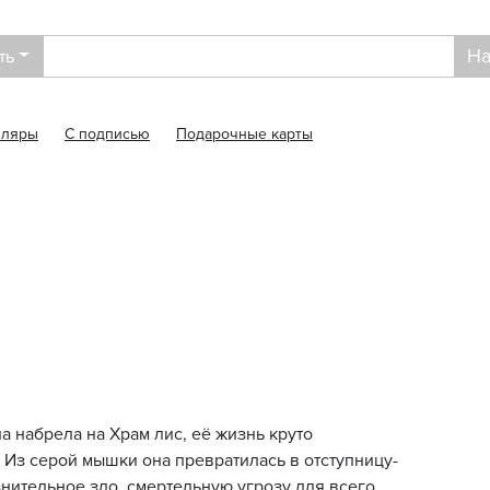
На
ть
пляры
С подписью
Подарочные карты
а набрела на Храм лис, её жизнь круто
 Из серой мышки она превратилась в отступницу-
знительное зло, смертельную угрозу для всего