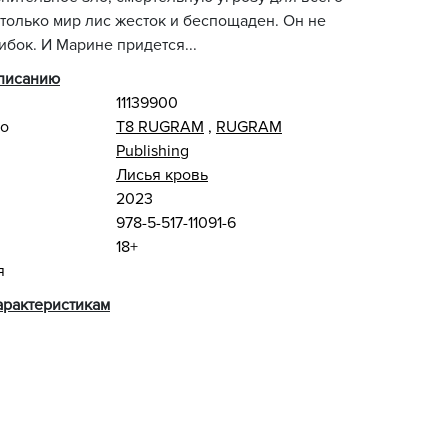
 только мир лис жесток и беспощаден. Он не
бок. И Марине придется...
описанию
11139900
во
Т8 RUGRAM
,
RUGRAM
Publishing
Лисья кровь
2023
978-5-517-11091-6
18+
я
арактеристикам