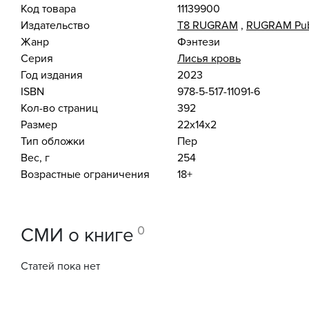
Код товара
11139900
Издательство
Т8 RUGRAM
,
RUGRAM Pub
Жанр
Фэнтези
Серия
Лисья кровь
Год издания
2023
ISBN
978-5-517-11091-6
Кол-во страниц
392
Размер
22x14x2
Тип обложки
Пер
Вес, г
254
Возрастные ограничения
18+
0
СМИ о книге
Статей пока нет