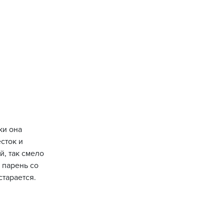
ки она
сток и
, так смело
 парень со
старается.