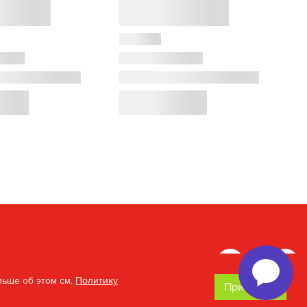
льше об этом см.
Политику
Принимаю