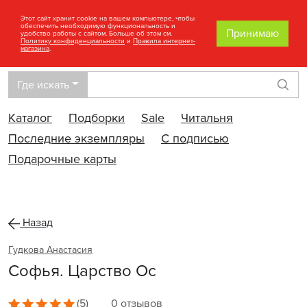
Этот сайт хранит cookie на вашем компьютере, чтобы
обеспечить необходимую функциональность и
Принимаю
удобство работы с сайтом. Больше об этом см.
Политику конфиденциальности
и
Правила интернет-
магазина
.
Где искать
Най
Каталог
Подборки
Sale
Читальня
Последние экземпляры
С подписью
Подарочные карты
Назад
Гудкова Анастасия
Софья. Царство Ос
(5)
0 отзывов