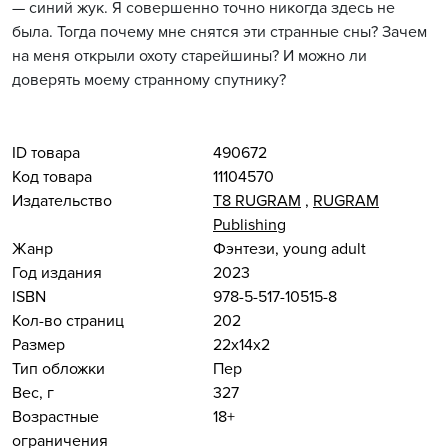
— синий жук. Я совершенно точно никогда здесь не
была. Тогда почему мне снятся эти странные сны? Зачем
на меня открыли охоту старейшины? И можно ли
доверять моему странному спутнику?
ID товара
490672
Код товара
11104570
Издательство
Т8 RUGRAM
,
RUGRAM
Publishing
Жанр
Фэнтези, young adult
Год издания
2023
ISBN
978-5-517-10515-8
Кол-во страниц
202
Размер
22x14x2
Тип обложки
Пер
Вес, г
327
Возрастные
18+
ограничения