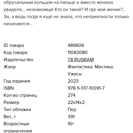
обручальным кольцом на пальце и вместо жениха
увидела... незнакомца! Кто он такой? И где мой жених?..
Эх, а ведь тогда я ещё не знала, что неприятности только
начинаются…
ID товара
489606
Код товара
11083080
Издательство
Т8 RUGRAM
Жанр
Фантастика. Мистика.
Ужасы
Год издания
2023
ISBN
978-5-517-10091-7
Кол-во страниц
274
Размер
22x14x2
Тип обложки
Пер
Вес, г
391
Возрастные
16+
ограничения