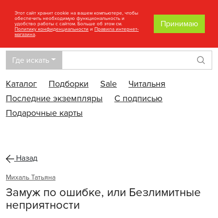
Этот сайт хранит cookie на вашем компьютере, чтобы
обеспечить необходимую функциональность и
Принимаю
удобство работы с сайтом. Больше об этом см.
Политику конфиденциальности
и
Правила интернет-
магазина
.
Где искать
Най
Каталог
Подборки
Sale
Читальня
Последние экземпляры
С подписью
Подарочные карты
Назад
Михаль Татьяна
Замуж по ошибке, или Безлимитные
неприятности