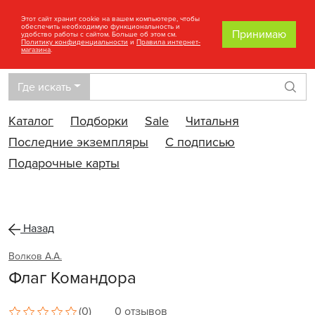
Этот сайт хранит cookie на вашем компьютере, чтобы
обеспечить необходимую функциональность и
Принимаю
удобство работы с сайтом. Больше об этом см.
Политику конфиденциальности
и
Правила интернет-
магазина
.
Где искать
Най
Каталог
Подборки
Sale
Читальня
Последние экземпляры
С подписью
Подарочные карты
Назад
Волков А.А.
Флаг Командора
(0)
0 отзывов