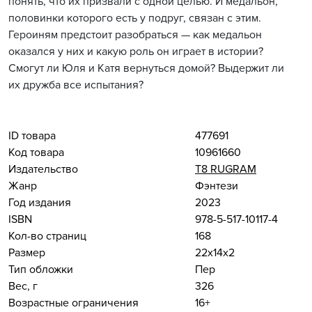
понять, что их призвали с одной целью. И медальон,
половинки которого есть у подруг, связан с этим.
Героиням предстоит разобраться — как медальон
оказался у них и какую роль он играет в истории?
Смогут ли Юля и Катя вернуться домой? Выдержит ли
их дружба все испытания?
ID товара
477691
Код товара
10961660
Издательство
Т8 RUGRAM
Жанр
Фэнтези
Год издания
2023
ISBN
978-5-517-10117-4
Кол-во страниц
168
Размер
22x14x2
Тип обложки
Пер
Вес, г
326
Возрастные ограничения
16+