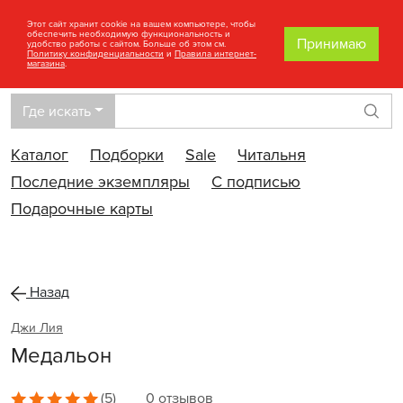
Этот сайт хранит cookie на вашем компьютере, чтобы
обеспечить необходимую функциональность и
Принимаю
удобство работы с сайтом. Больше об этом см.
Политику конфиденциальности
и
Правила интернет-
магазина
.
Где искать
Най
Каталог
Подборки
Sale
Читальня
Последние экземпляры
С подписью
Подарочные карты
Назад
Джи Лия
Медальон
(5)
0 отзывов