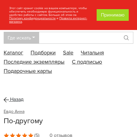
Этот сайт хранит cookie на вашем компьютере, чтобы
обеспечить необходимую функциональность и
Принимаю
удобство работы с сайтом. Больше об этом см.
Политику конфиденциальности
и
Правила интернет-
магазина
.
Где искать
Най
Каталог
Подборки
Sale
Читальня
Последние экземпляры
С подписью
Подарочные карты
Назад
Евдо Анна
По-другому
(5)
0 отзывов