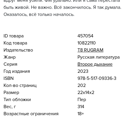
вдруг меня убили. Фигурально. Или я сама перестала
быть живой. Не важно. Всё закончилось. Я так думала.
Оказалось, всё только началось.
ID товара
457054
Код товара
10822110
Издательство
Т8 RUGRAM
Жанр
Русская литература
Серия
Второе дыхание
Год издания
2023
ISBN
978-5-517-09336-3
Кол-во страниц
202
Размер
22x14x2
Тип обложки
Пер
Вес, г
314
Возрастные ограничения
18+