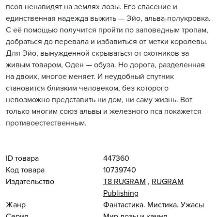
псов ненавидят на землях лозы. Его спасение и
единственная надежда выжить — Эйо, альва-полукровка.
С её помощью получится пройти по заповедным тропам,
добраться до перевала и избавиться от метки королевы.
Для Эйо, вынужденной скрываться от охотников за
живым товаром, Оден — обуза. Но дорога, разделенная
на двоих, многое меняет. И неудобный спутник
становится близким человеком, без которого
невозможно представить ни дом, ни саму жизнь. Вот
только многим союз альвы и железного пса покажется
противоестественным.
ID товара
447360
Код товара
10739740
Издательство
Т8 RUGRAM
,
RUGRAM
Publishing
Жанр
Фантастика. Мистика. Ужасы
Серия
Мир лозы и камня