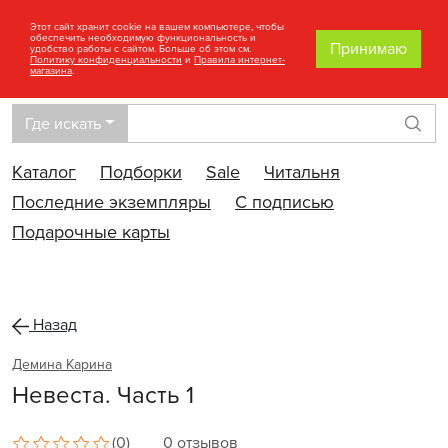
Этот сайт хранит cookie на вашем компьютере, чтобы
обеспечить необходимую функциональность и
Принимаю
удобство работы с сайтом. Больше об этом см.
Политику конфиденциальности
и
Правила интернет-
магазина
.
Где искать
Най
Каталог
Подборки
Sale
Читальня
Последние экземпляры
С подписью
Подарочные карты
Назад
Демина Карина
Невеста. Часть 1
(0)
0 отзывов