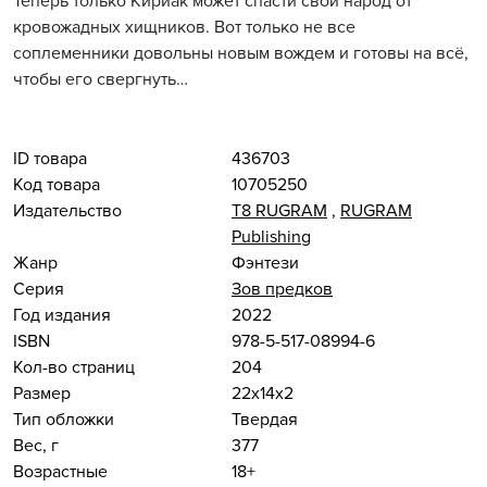
Теперь только Кириак может спасти свой народ от
кровожадных хищников. Вот только не все
соплеменники довольны новым вождем и готовы на всё,
чтобы его свергнуть…
ID товара
436703
Код товара
10705250
Издательство
Т8 RUGRAM
,
RUGRAM
Publishing
Жанр
Фэнтези
Серия
Зов предков
Год издания
2022
ISBN
978-5-517-08994-6
Кол-во страниц
204
Размер
22x14x2
Тип обложки
Твердая
Вес, г
377
Возрастные
18+