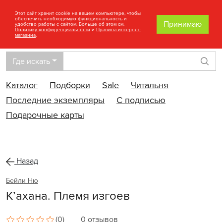
Этот сайт хранит cookie на вашем компьютере, чтобы
обеспечить необходимую функциональность и
Принимаю
удобство работы с сайтом. Больше об этом см.
Политику конфиденциальности
и
Правила интернет-
магазина
.
Где искать
Най
Каталог
Подборки
Sale
Читальня
Последние экземпляры
С подписью
Подарочные карты
Назад
Бейли Ню
К’ахана. Племя изгоев
(0)
0 отзывов