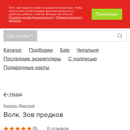
Этот сайт хранит cookie на вашем компьютере, чтобы
обеспечить необходимую функциональность и
Принимаю
удобство работы с сайтом. Больше об этом см.
Политику конфиденциальности
и
Правила интернет-
магазина
.
Где искать
Най
Каталог
Подборки
Sale
Читальня
Последние экземпляры
С подписью
Подарочные карты
Назад
Карпин Дмитрий
Волк. Зов предков
(5)
0 отзывов