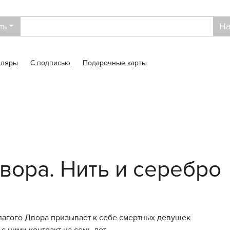
На
ть
пляры
С подписью
Подарочные карты
вора. Нить и серебро
агого Двора призывает к себе смертных девушек