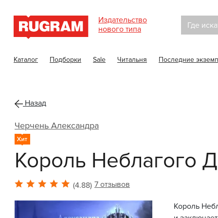
Издательство
Где иска
нового типа
Каталог
Подборки
Sale
Читальня
Последние экзем
Назад
Черчень Александра
ХИТ
Король Неблагого Д
7 отзывов
(4.88)
Король Небл