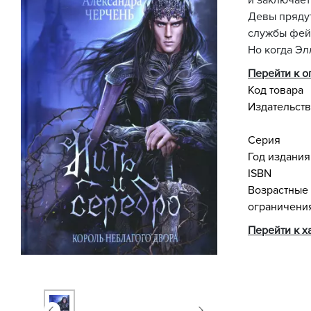
и заключает 
Девы прядут
службы фейр
Но когда Эл
Перейти к 
Код товара
Издательст
Серия
Год издания
ISBN
Возрастные
ограничени
Перейти к х