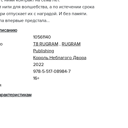
с ними контракт на семь лет.
 нити для волшебства, а по истечении срока
и отпускает их с наградой. И без памяти.
ла впервые предстала...
описанию
10561140
во
Т8 RUGRAM
,
RUGRAM
Publishing
Король Неблагого Двора
2022
978-5-517-08984-7
16+
я
арактеристикам