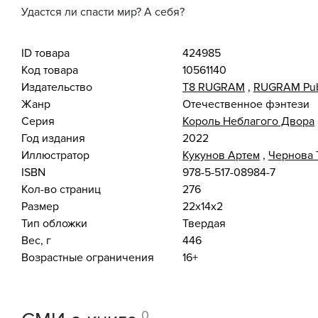
Удастся ли спасти мир? А себя?
ID товара
424985
Код товара
10561140
Издательство
Т8 RUGRAM
,
RUGRAM Pub
Жанр
Отечественное фэнтези
Серия
Король Неблагого Двора
Год издания
2022
Иллюстратор
Кукунов Артем
,
Чернова 
ISBN
978-5-517-08984-7
Кол-во страниц
276
Размер
22x14x2
Тип обложки
Твердая
Вес, г
446
Возрастные ограничения
16+
0