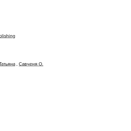
lishing
Татьяна
,
Савченя О.