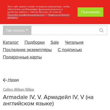
Этот сайт хранит cookie на вашем компьютере, чтобы
обеспечить необходимую функциональность и
Принимаю
удобство работы с сайтом. Больше об этом см.
Политику конфиденциальности
и
Правила интернет-
магазина
.
Где искать
Най
Каталог
Подборки
Sale
Читальня
Последние экземпляры
С подписью
Подарочные карты
Назад
Collins William Wilkie
Armadale IV, V. Армадейл IV, V (на
английском языке)