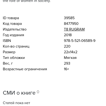
the role of women in society.
ID товара
39585
Код товара
8477950
Издательство
Т8 RUGRAM
Год издания
2018
ISBN
978-5-521-06589-9
Кол-во страниц
220
Размер
22x14x2
Тип обложки
Мягкая
Вес, г
293
Возрастные ограничения
16+
0
СМИ о книге
Статей пока нет