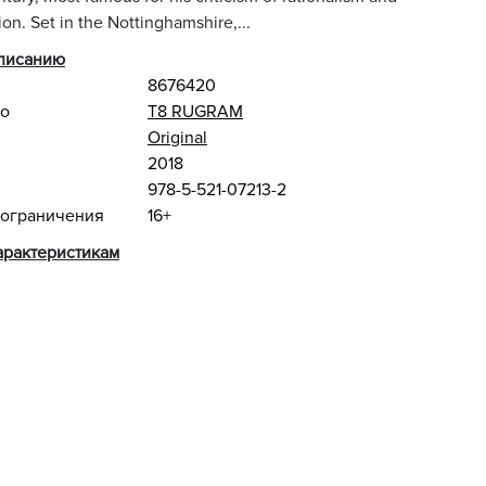
tion. Set in the Nottinghamshire,...
описанию
8676420
во
Т8 RUGRAM
Original
2018
978-5-521-07213-2
 ограничения
16+
арактеристикам