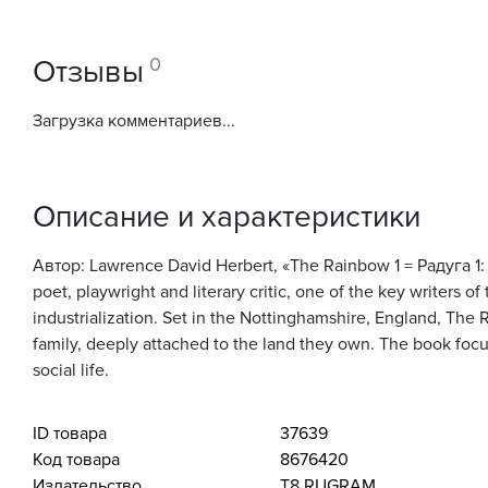
0
Отзывы
Загрузка комментариев...
Описание и характеристики
Автор: Lawrence David Herbert, «The Rainbow 1 = Радуга 1: 
poet, playwright and literary critic, one of the key writers o
industrialization. Set in the Nottinghamshire, England, The
family, deeply attached to the land they own. The book focuse
social life.
ID товара
37639
Код товара
8676420
Издательство
Т8 RUGRAM