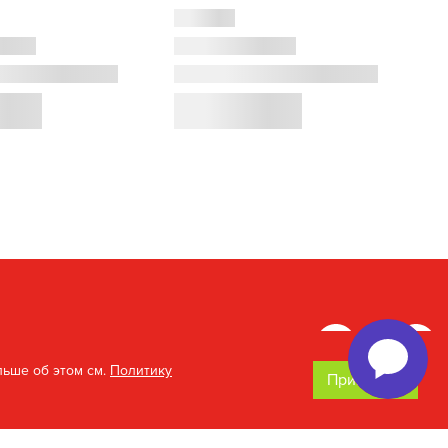
льше об этом см.
Политику
Принимаю