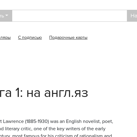
На
ть
пляры
С подписью
Подарочные карты
а 1: на англ.яз
t Lawrence (1885-1930) was an English novelist, poet,
d literary critic, one of the key writers of the early
tury, most famous for his criticism of rationalism and