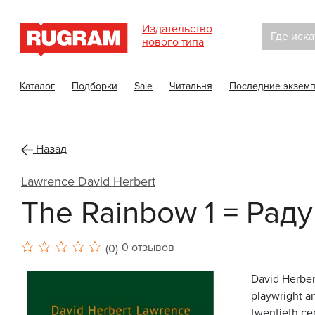
Издательство
Где иска
нового типа
Каталог
Подборки
Sale
Читальня
Последние экзем
Назад
Lawrence David Herbert
The Rainbow 1 = Радуг
0 отзывов
(0)
David Herber
playwright an
twentieth cen