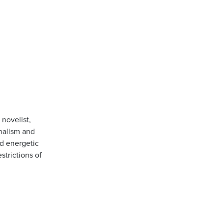
novelist,
onalism and
nd energetic
strictions of