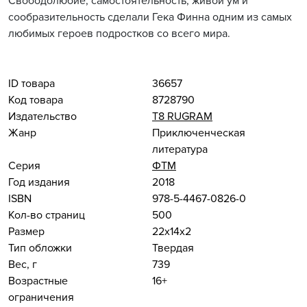
Свободолюбие, самостоятельность, живой ум и
сообразительность сделали Гека Финна одним из самых
любимых героев подростков со всего мира.
ID товара
36657
Код товара
8728790
Издательство
Т8 RUGRAM
Жанр
Приключенческая
литература
Серия
ФТМ
Год издания
2018
ISBN
978-5-4467-0826-0
Кол-во страниц
500
Размер
22x14x2
Тип обложки
Твердая
Вес, г
739
Возрастные
16+
ограничения