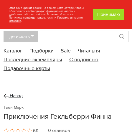
Этот сайт хранит cookie на вашем компьютере, чтобы
обеспечить необходимую функциональность и
Принимаю
удобство работы с сайтом. Больше об этом см.
Политику конфиденциальности
и
Правила интернет-
магазина
.
Где искать
Най
Каталог
Подборки
Sale
Читальня
Последние экземпляры
С подписью
Подарочные карты
Назад
Твен Марк
Приключения Гекльберри Финна
(0)
0 отзывов