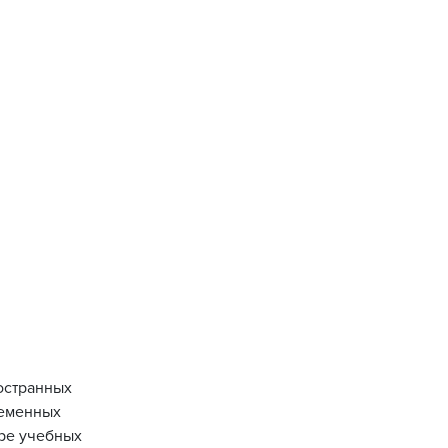
остранных
ременных
оре учебных