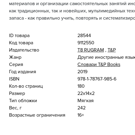
материалов и организации самостоятельных занятий и
как традиционных, так и новейших, мультимедийных те
запаса - как правильно учить, повторять и систематизир
ID товара
28544
Код товара
9112550
Издательство
Т8 RUGRAM
,
T&P
Жанр
Другие иностранные язы
Серия
Словари T&P Books
Год издания
2019
ISBN
978-1-78767-985-6
Кол-во страниц
180
Размер
22x14x2
Тип обложки
Мягкая
Вес, г
242
Возрастные ограничения
16+