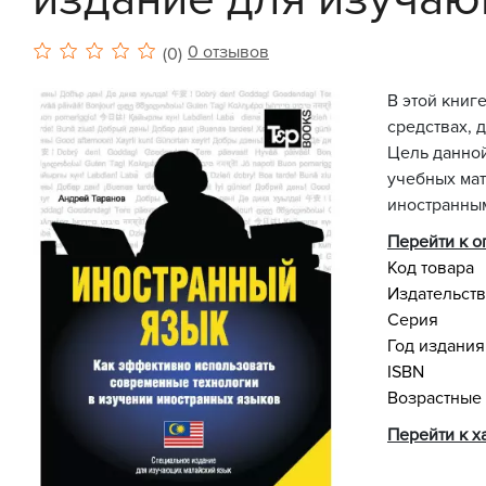
0 отзывов
(0)
В этой книг
средствах, 
Цель данной
учебных мат
иностранным
Перейти к 
Код товара
Издательст
Серия
Год издания
ISBN
Возрастные
Перейти к х