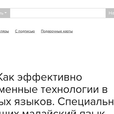
На
ть
пляры
С подписью
Подарочные карты
Как эффективно
менные технологии в
ых языков. Специаль
щих малайский язык