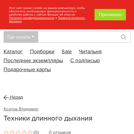
Этот сайт хранит cookie на вашем компьютере, чтобы
обеспечить необходимую функциональность и
Принимаю
удобство работы с сайтом. Больше об этом см.
Политику конфиденциальности
и
Правила интернет-
магазина
.
Где искать
Най
Каталог
Подборки
Sale
Читальня
Последние экземпляры
С подписью
Подарочные карты
Назад
Козлов Владимир
Техники длинного дыхания
(0)
0 отзывов