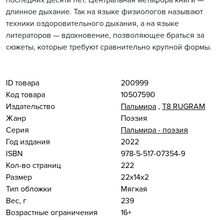
последних десяти лет. Центральная метафора книги —
длинное дыхание. Так на языке физиологов называют
техники оздоровительного дыхания, а на языке
литераторов — вдохновение, позволяющее браться за
сюжеты, которые требуют сравнительно крупной формы.
ID товара
200999
Код товара
10507590
Издательство
Пальмира
,
Т8 RUGRAM
Жанр
Поэзия
Серия
Пальмира - поэзия
Год издания
2022
ISBN
978-5-517-07354-9
Кол-во страниц
222
Размер
22x14x2
Тип обложки
Мягкая
Вес, г
239
Возрастные ограничения
16+