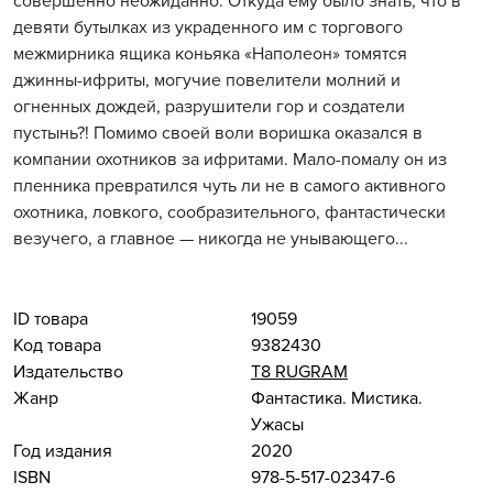
совершенно неожиданно. Откуда ему было знать, что в
девяти бутылках из украденного им с торгового
межмирника ящика коньяка «Наполеон» томятся
джинны-ифриты, могучие повелители молний и
огненных дождей, разрушители гор и создатели
пустынь?! Помимо своей воли воришка оказался в
компании охотников за ифритами. Мало-помалу он из
пленника превратился чуть ли не в самого активного
охотника, ловкого, сообразительного, фантастически
везучего, а главное — никогда не унывающего...
ID товара
19059
Код товара
9382430
Издательство
Т8 RUGRAM
Жанр
Фантастика. Мистика.
Ужасы
Год издания
2020
ISBN
978-5-517-02347-6