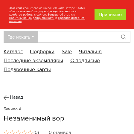
Этот сайт хранит cookie на вашем компьютере, чтобы
обеспечить необходимую функциональность и
Принимаю
удобство работы с сайтом. Больше об этом см.
Политику конфиденциальности
и
Правила интернет-
магазина
.
Где искать
Най
Каталог
Подборки
Sale
Читальня
Последние экземпляры
С подписью
Подарочные карты
Назад
Бачило А.
Незаменимый вор
(0)
0 отзывов