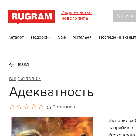
Издательство
Где иска
нового типа
Каталог
Подборки
Sale
Читальня
Последние экзем
Назад
Маркелов О.
Адекватность
0 отзывов
(0)
Империя соб
разрубив вс
бесконечно 