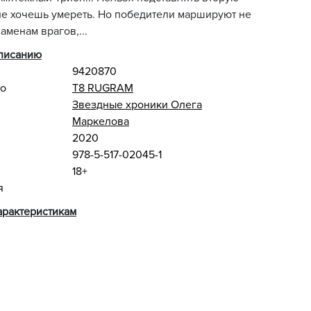
не хочешь умереть. Но победители маршируют не
аменам врагов,...
описанию
9420870
во
Т8 RUGRAM
Звездные хроники Олега
Маркелова
2020
978-5-517-02045-1
18+
я
арактеристикам