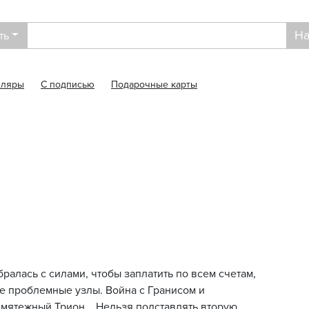
На
ть
пляры
С подписью
Подарочные карты
ралась с силами, чтобы заплатить по всем счетам,
е проблемные узлы. Война с Гранисом и
мятежный Трион... Нельзя подставлять вторую