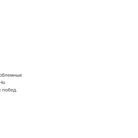
проблемные
 Но
х побед.